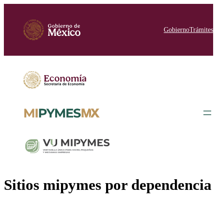
Saltar
al
contenido
Gobierno
Trámites
Sitios mipymes por dependencia