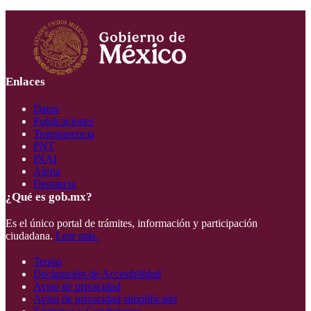
Enlaces
Datos
Publicaciones
Transparencia
PNT
INAI
Alerta
Denuncia
¿Qué es gob.mx?
Es el único portal de trámites, información y participación
ciudadana.
Leer más.
Temas
Declaración de Accesibilidad
Aviso de privacidad
Aviso de privacidad simplificado