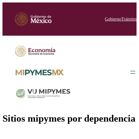
Saltar
al
contenido
Gobierno
Trámites
Sitios mipymes por dependencia