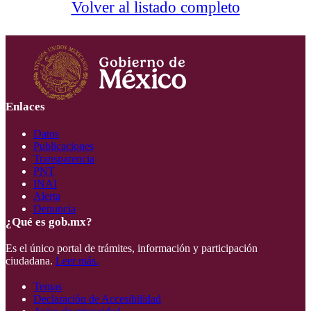
Volver al listado completo
Enlaces
Datos
Publicaciones
Transparencia
PNT
INAI
Alerta
Denuncia
¿Qué es gob.mx?
Es el único portal de trámites, información y participación
ciudadana.
Leer más.
Temas
Declaración de Accesibilidad