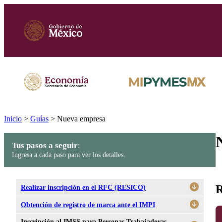
Inicio
>
Guías
>
Nueva empresa
Tus pasos a seguir
:
Ingresa a cada paso para ver los detalles.
R
Realizar inscripción en el RFC (RESICO)
Obtención de registro de marca ante el IMPI
Inscripción al IMSS para Personas Trabajadoras