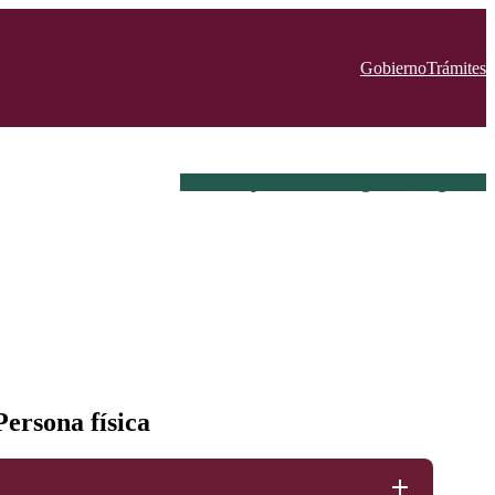
Gobierno
Trámites
Inicio
Capacítate
Preguntas
Registro
ersona física