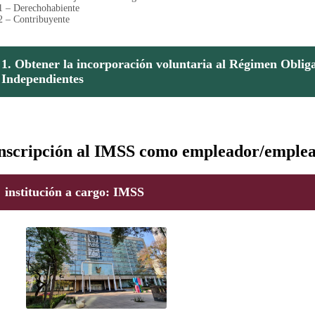
1 – Derechohabiente
2 – Contribuyente
1. Obtener la incorporación voluntaria al Régimen Oblig
Independientes
nscripción al IMSS como empleador/emple
institución a cargo
: IMSS